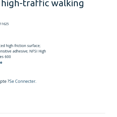
high-traffic walking
11625
ted high-friction surface;
ensitive adhesive; NFSI High
ies 600
te
pte ?
Se Connecter.