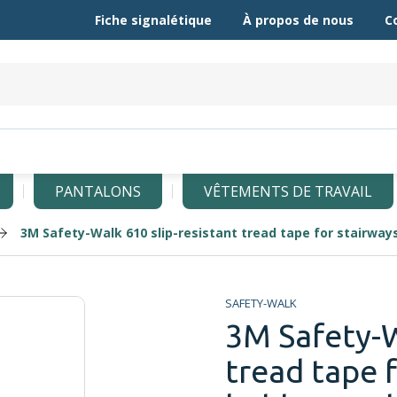
Fiche signalétique
À propos de nous
C
PANTALONS
VÊTEMENTS DE TRAVAIL
3M Safety-Walk 610 slip-resistant tread tape for stairways
SAFETY-WALK
3M Safety-W
tread tape f