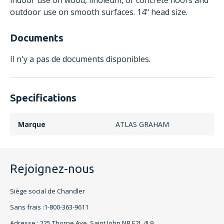
indoor use on wood, linoleum, or concrete floors and
outdoor use on smooth surfaces. 14" head size.
Documents
Il n'y a pas de documents disponibles.
Specifications
Marque
ATLAS GRAHAM
Rejoignez-nous
Siège social de Chandler
Sans frais :1-800-363-9611
Adresse : 225 Thorne Ave, Saint John NB E2L 4L9