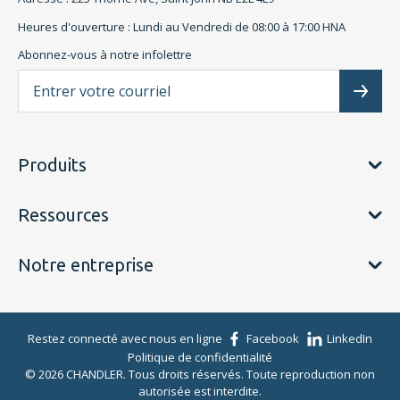
Heures d'ouverture : Lundi au Vendredi de 08:00 à 17:00 HNA
Abonnez-vous à notre infolettre
L'a
Subscr
Produits
Ressources
Notre entreprise
Restez connecté avec nous en ligne
Facebook
LinkedIn
Politique de confidentialité
© 2026 CHANDLER. Tous droits réservés. Toute reproduction non
autorisée est interdite.