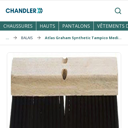
Skip to main content
Reche
CHAUSSURES
HAUTS
PANTALONS
VÊTEMENTS D
...
BALAIS
Atlas Graham Synthetic Tampico Medium Sweep Push Broom Head, 14"