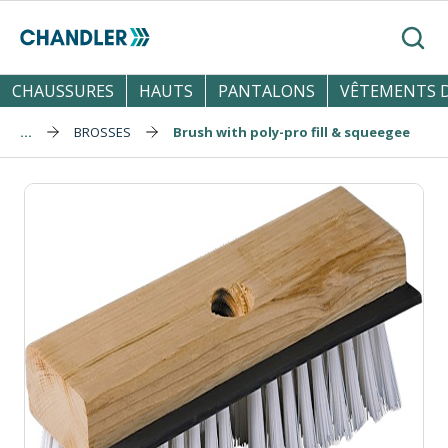
Skip to main content
Reche
CHAUSSURES
HAUTS
PANTALONS
VÊTEMENTS D
...
BROSSES
Brush with poly-pro fill & squeegee