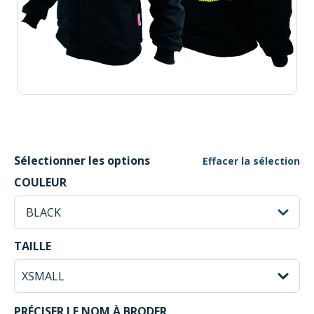
Sélectionner les options
Effacer la sélection
BLACK Selected
COULEUR
sh
BLACK
XSMALL Selected
TAILLE
PRÉCISER LE NOM À BRODER