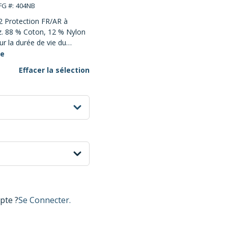
G #:
404NB
2 Protection FR/AR à
oz. 88 % Coton, 12 % Nylon
ur la durée de vie du
 de micro
te
Effacer la sélection
show options
pte ?
Se Connecter.