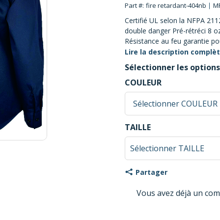
Part #:
fire retardant-404nb
MF
Certifié UL selon la NFPA 211
double danger Pré-rétréci 8 
Résistance au feu garantie po
vêtement 3 poches, 3 boucles
Lire la description complè
Sélectionner les options
COULEUR
TAILLE
Partager
Vous avez déjà un com