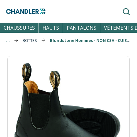
Skip to main content
Reche
CHAUSSURES
HAUTS
PANTALONS
VÊTEMENTS D
...
BOTTES
Blundstone Hommes - NON CSA - CUISINE SEULEMENT (558)