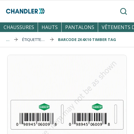
Skip to main content
Reche
CHAUSSURES
HAUTS
PANTALONS
VÊTEMENTS D
...
ÉTIQUETTES (TAGS)
BARCODE 2X4X10 TIMBER TAG