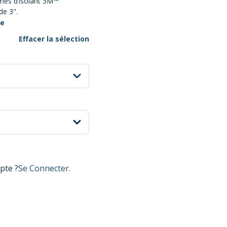
mes d’isolant 3M™
de 3".
te
Effacer la sélection
show options
pte ?
Se Connecter.