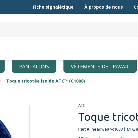
Fiche signalétique
À propos de nous
C
PANTALONS
VÊTEMENTS DE TRAVAIL
Toque tricotée isolée ATC™ (C1008)
ATC
Toque trico
Part #:
headwear-c1008
MFG #