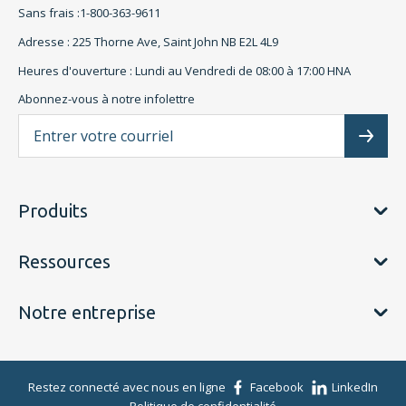
Sans frais :1-800-363-9611
Adresse : 225 Thorne Ave, Saint John NB E2L 4L9
Heures d'ouverture : Lundi au Vendredi de 08:00 à 17:00 HNA
Abonnez-vous à notre infolettre
L'a
Subscr
Produits
Ressources
Notre entreprise
Restez connecté avec nous en ligne
Facebook
LinkedIn