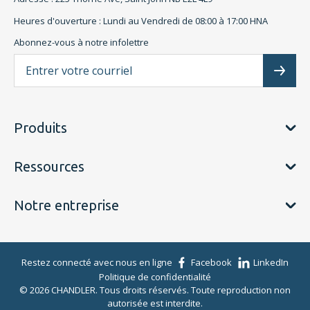
Heures d'ouverture : Lundi au Vendredi de 08:00 à 17:00 HNA
Abonnez-vous à notre infolettre
L'a
Subscr
Produits
Ressources
Notre entreprise
Restez connecté avec nous en ligne
Facebook
LinkedIn
Politique de confidentialité
© 2026 CHANDLER. Tous droits réservés. Toute reproduction non
autorisée est interdite.