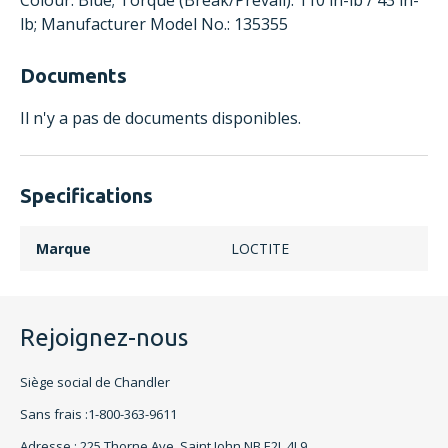
Colour: Blue; Torque (Break/Prevail): 110 in-lb / 43 in-
lb; Manufacturer Model No.: 135355
Documents
Il n'y a pas de documents disponibles.
Specifications
Marque
LOCTITE
Rejoignez-nous
Siège social de Chandler
Sans frais :1-800-363-9611
Adresse : 225 Thorne Ave, Saint John NB E2L 4L9