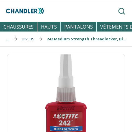
Skip to main content
Reche
CHAUSSURES
HAUTS
PANTALONS
VÊTEMENTS D
...
DIVERS
242 Medium Strength Threadlocker, Blue, 50 ml