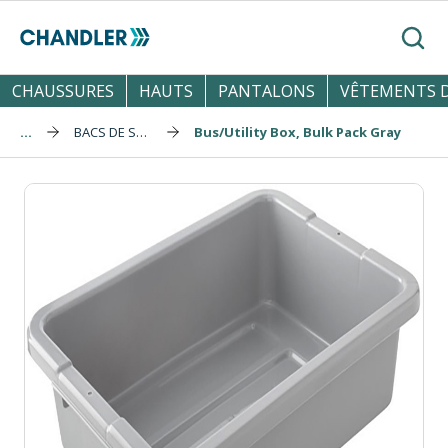
Skip to main content
Reche
CHAUSSURES
HAUTS
PANTALONS
VÊTEMENTS D
...
BACS DE STOCKAGE
Bus/Utility Box, Bulk Pack Gray