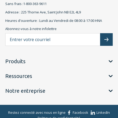
Sans frais :1-800-363-9611
Adresse : 225 Thorne Ave, Saint John NB E2L 4L9
Heures d'ouverture : Lundi au Vendredi de 08:00 à 17:00 HNA
Abonnez-vous à notre infolettre
L'a
Subscr
Produits
Ressources
Notre entreprise
Restez connecté avec nous en ligne
Facebook
LinkedIn