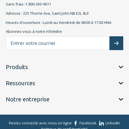
Sans frais :1-800-363-9611
Adresse : 225 Thorne Ave, Saint John NB E2L 4L9
Heures d'ouverture : Lundi au Vendredi de 08:00 à 17:00 HNA
Abonnez-vous à notre infolettre
L'a
Subscr
Produits
Ressources
Notre entreprise
Restez connecté avec nous en ligne
Facebook
LinkedIn