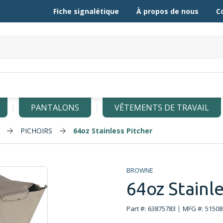
Fiche signalétique
À propos de nous
C
PANTALONS
VÊTEMENTS DE TRAVAIL
PICHOIRS
64oz Stainless Pitcher
BROWNE
64oz Stainle
Part #:
63875783
MFG #:
51508