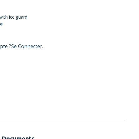
with ice guard
te
pte ?
Se Connecter.
Documents