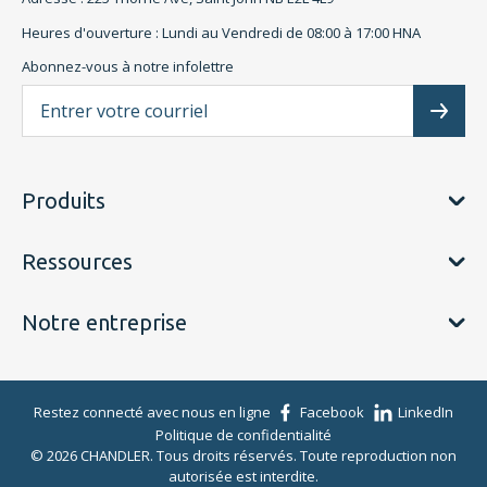
Heures d'ouverture : Lundi au Vendredi de 08:00 à 17:00 HNA
Abonnez-vous à notre infolettre
L'a
Subscr
Produits
Ressources
Notre entreprise
Restez connecté avec nous en ligne
Facebook
LinkedIn
Politique de confidentialité
© 2026 CHANDLER. Tous droits réservés. Toute reproduction non
autorisée est interdite.