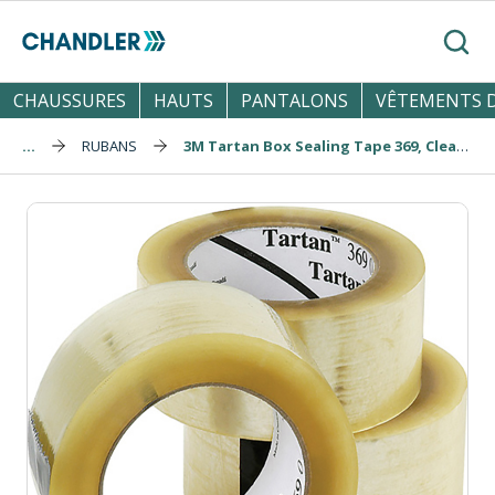
Skip to main content
Reche
CHAUSSURES
HAUTS
PANTALONS
VÊTEMENTS D
...
RUBANS
3M Tartan Box Sealing Tape 369, Clear, 48 mm x 132 m (Case)