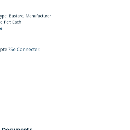
 Type: Bastard; Manufacturer
d Per: Each
te
pte ?
Se Connecter.
Documents