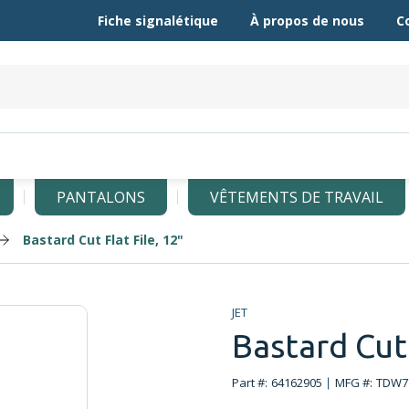
Fiche signalétique
À propos de nous
C
PANTALONS
VÊTEMENTS DE TRAVAIL
Bastard Cut Flat File, 12"
JET
Bastard Cut 
Part #:
64162905
MFG #:
TDW7