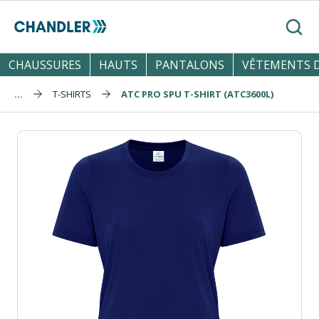
Skip to main content
Reche
CHAUSSURES
HAUTS
PANTALONS
VÊTEMENTS D
...
T-SHIRTS
ATC PRO SPU T-SHIRT (ATC3600L)