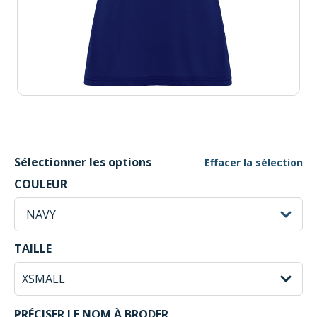
Sélectionner les options
Effacer la sélection
NAVY Selected
COULEUR
sh
NAVY
XSMALL Selected
TAILLE
PRÉCISER LE NOM À BRODER