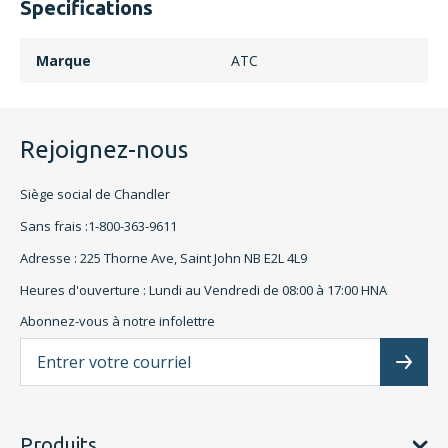
Specifications
Marque
ATC
Rejoignez-nous
Siège social de Chandler
Sans frais :1-800-363-9611
Adresse : 225 Thorne Ave, Saint John NB E2L 4L9
Heures d'ouverture : Lundi au Vendredi de 08:00 à 17:00 HNA
Abonnez-vous à notre infolettre
L'a
Subscr
Produits