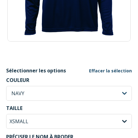
Sélectionner les options
Effacer la sélection
NAVY Selected
COULEUR
sh
NAVY
XSMALL Selected
TAILLE
PRÉCISER LE NOM À BRODER