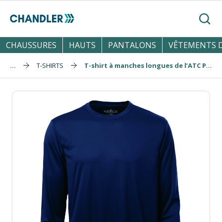
Skip to main content
Reche
CHAUSSURES
HAUTS
PANTALONS
VÊTEMENTS D
...
T-SHIRTS
T-shirt à manches longues de l’ATC Pro Team (S350LS)